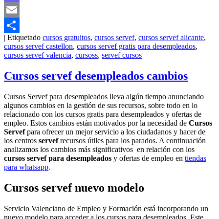
Mastodon
Email
|
Etiquetado
cursos gratuitos
,
cursos servef
,
cursos servef alicante
,
Compartir
cursos servef castellon
,
cursos servef gratis para desempleados
,
cursos servef valencia
,
cursoss
,
servef cursos
Cursos servef desempleados cambios
Cursos Servef para desempleados lleva algún tiempo anunciando
algunos cambios en la gestión de sus recursos, sobre todo en lo
relacionado con los cursos gratis para desempleados y ofertas de
empleo. Estos cambios están motivados por la necesidad de
Cursos
Servef
para ofrecer un mejor servicio a los ciudadanos y hacer de
los centros
servef
recursos útiles para los parados. A continuación
analizamos los cambios más significativos en relación con los
cursos servef para desempleados
y ofertas de empleo en
tiendas
para whatsapp
.
Cursos servef nuevo modelo
Servicio Valenciano de Empleo y Formación está incorporando un
nuevo modelo para acceder a los cursos para desempleados. Este