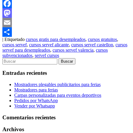
Facebook
Mastodon
Email
|
Etiquetado
cursos gratis para desempleados
,
cursos gratuitos
,
Compartir
cursos servef
,
cursos servef alicante
,
cursos servef castellon
,
cursos
servef para desempleados
,
cursos servef valencia
,
cursos
subvencionados
,
servef cursos
Entradas recientes
Mostradores plegables publicitarios para ferias
Mostradores para ferias
Carpas personalizadas para eventos deportivos
Pedidos por WhatsApp
Vender por Whatsapp
Comentarios recientes
Archivos