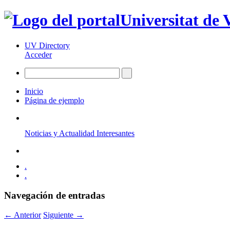
Universitat de 
UV Directory
Acceder
Inicio
Página de ejemplo
Noticias y Actualidad Interesantes
.
.
Navegación de entradas
←
Anterior
Siguiente
→