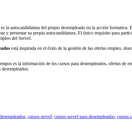
 es la autocandidatura del propio desempleado en la acción formativa. E
ar y presentar su propia autocandidatura. El único requisito para partic
mpleo del Servef.
eados
está inspirada en el éxito de la gestión de las ofertas empleo, do
empos es la información de los cursos para desempleados, ofertas de empl
os desempleados.
a desempleados
,
cursos servef
,
cursos servef para desempleados
,
cursos 