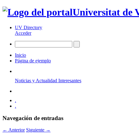
Universitat de 
UV Directory
Acceder
Inicio
Página de ejemplo
Noticias y Actualidad Interesantes
.
.
Navegación de entradas
←
Anterior
Siguiente
→