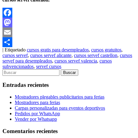
Facebook
Mastodon
Email
|
Etiquetado
cursos gratis para desempleados
,
cursos gratuitos
,
Compartir
cursos servef
,
cursos servef alicante
,
cursos servef castellon
,
cursos
servef para desempleados
,
cursos servef valencia
,
cursos
subvencionados
,
servef cursos
Entradas recientes
Mostradores plegables publicitarios para ferias
Mostradores para ferias
Carpas personalizadas para eventos deportivos
Pedidos por WhatsApp
Vender por Whatsapp
Comentarios recientes