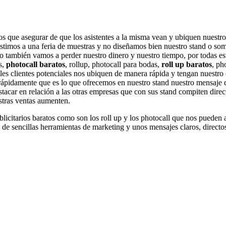
que asegurar de que los asistentes a la misma vean y ubiquen nuestro s
istimos a una feria de muestras y no diseñamos bien nuestro stand o som
también vamos a perder nuestro dinero y nuestro tiempo, por todas es
s,
photocall baratos
, rollup, photocall para bodas,
roll up baratos
, ph
les clientes potenciales nos ubiquen de manera rápida y tengan nuestro 
ar rápidamente que es lo que ofrecemos en nuestro stand nuestro mensaje d
tacar en relación a las otras empresas que con sus stand compiten direc
stras ventas aumenten.
blicitarios baratos como son los roll up y los photocall que nos puede
s de sencillas herramientas de marketing y unos mensajes claros, dire