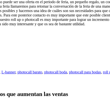
o puede ser una oferta en el periodo de feria, un pequeño regalo, un co
 feria llamaremos para retomar la conversación de la feria de una manera
 posibles y hacernos una idea de cuáles son sus necesidades para que
s. Para este posterior contacto es muy importante que este posible cli
nuestro roll up o photocall es muy importante para lograr un incremento 
sido muy interesante y que os sea de bastante utilidad.
,
L-banner
,
photocall barato
,
photocall boda
,
photocall para bodas
,
roll
rios que aumentan las ventas