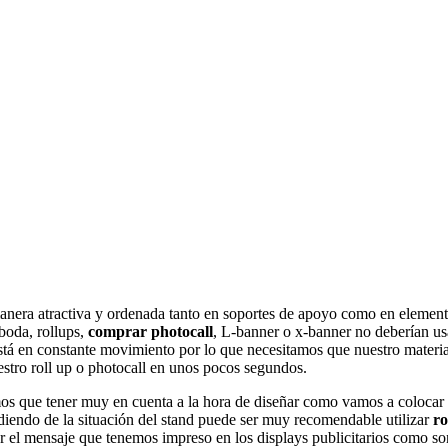
anera atractiva y ordenada tanto en soportes de apoyo como en element
 boda, rollups,
comprar photocall
, L-banner o x-banner no deberían usa
está en constante movimiento por lo que necesitamos que nuestro materia
stro roll up o photocall en unos pocos segundos.
s que tener muy en cuenta a la hora de diseñar como vamos a colocar lo
diendo de la situación del stand puede ser muy recomendable utilizar
ro
 el mensaje que tenemos impreso en los displays publicitarios como son l