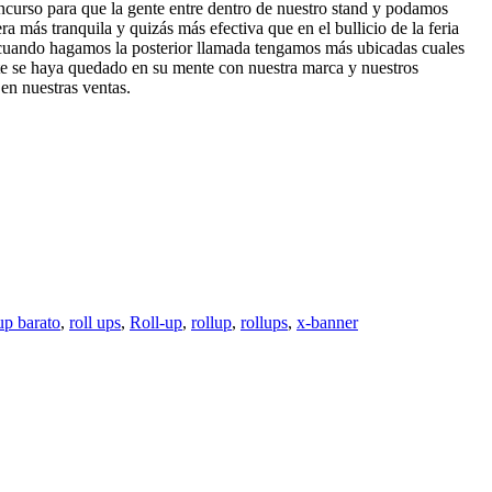
ncurso para que la gente entre dentro de nuestro stand y podamos
 más tranquila y quizás más efectiva que en el bullicio de la feria
 cuando hagamos la posterior llamada tengamos más ubicadas cuales
ente se haya quedado en su mente con nuestra marca y nuestros
en nuestras ventas.
 up barato
,
roll ups
,
Roll-up
,
rollup
,
rollups
,
x-banner