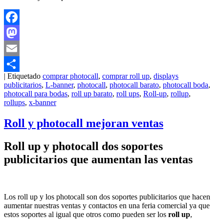
Facebook
Mastodon
Email
|
Etiquetado
comprar photocall
,
comprar roll up
,
displays
Compartir
publicitarios
,
L-banner
,
photocall
,
photocall barato
,
photocall boda
,
photocall para bodas
,
roll up barato
,
roll ups
,
Roll-up
,
rollup
,
rollups
,
x-banner
Roll y photocall mejoran ventas
Roll up y photocall dos soportes
publicitarios que aumentan las ventas
Los roll up y los photocall son dos soportes publicitarios que hacen
aumentar nuestras ventas y contactos en una feria comercial ya que
estos soportes al igual que otros como pueden ser los
roll up
,