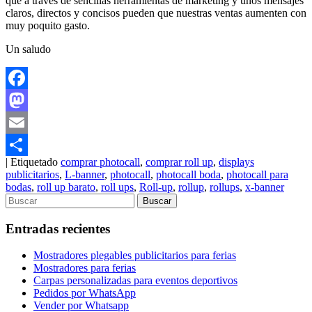
que a través de sencillas herramientas de marketing y unos mensajes
claros, directos y concisos pueden que nuestras ventas aumenten con
muy poquito gasto.
Un saludo
Facebook
Mastodon
Email
|
Etiquetado
comprar photocall
,
comprar roll up
,
displays
Compartir
publicitarios
,
L-banner
,
photocall
,
photocall boda
,
photocall para
bodas
,
roll up barato
,
roll ups
,
Roll-up
,
rollup
,
rollups
,
x-banner
Entradas recientes
Mostradores plegables publicitarios para ferias
Mostradores para ferias
Carpas personalizadas para eventos deportivos
Pedidos por WhatsApp
Vender por Whatsapp