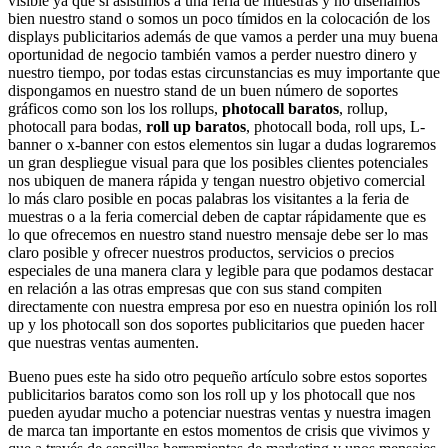
visible ya que si asistimos a una feria de muestras y no diseñamos
bien nuestro stand o somos un poco tímidos en la colocación de los
displays publicitarios además de que vamos a perder una muy buena
oportunidad de negocio también vamos a perder nuestro dinero y
nuestro tiempo, por todas estas circunstancias es muy importante que
dispongamos en nuestro stand de un buen número de soportes
gráficos como son los los rollups,
photocall baratos
, rollup,
photocall para bodas,
roll up baratos
, photocall boda, roll ups, L-
banner o x-banner con estos elementos sin lugar a dudas lograremos
un gran despliegue visual para que los posibles clientes potenciales
nos ubiquen de manera rápida y tengan nuestro objetivo comercial
lo más claro posible en pocas palabras los visitantes a la feria de
muestras o a la feria comercial deben de captar rápidamente que es
lo que ofrecemos en nuestro stand nuestro mensaje debe ser lo mas
claro posible y ofrecer nuestros productos, servicios o precios
especiales de una manera clara y legible para que podamos destacar
en relación a las otras empresas que con sus stand compiten
directamente con nuestra empresa por eso en nuestra opinión los roll
up y los photocall son dos soportes publicitarios que pueden hacer
que nuestras ventas aumenten.
Bueno pues este ha sido otro pequeño artículo sobre estos soportes
publicitarios baratos como son los roll up y los photocall que nos
pueden ayudar mucho a potenciar nuestras ventas y nuestra imagen
de marca tan importante en estos momentos de crisis que vivimos y