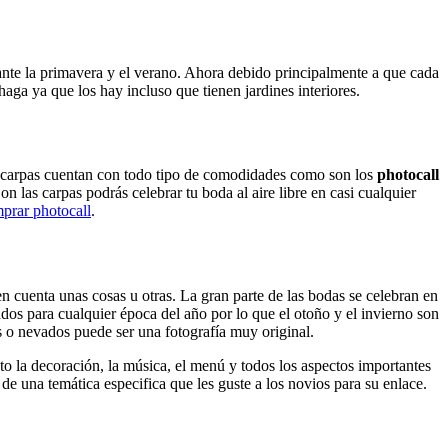
ante la primavera y el verano. Ahora debido principalmente a que cada
ga ya que los hay incluso que tienen jardines interiores.
de carpas cuentan con todo tipo de comodidades como son los
photocall
n las carpas podrás celebrar tu boda al aire libre en casi cualquier
prar photocall
.
n cuenta unas cosas u otras. La gran parte de las bodas se celebran en
os para cualquier época del año por lo que el otoño y el invierno son
s o nevados puede ser una fotografía muy original.
o la decoración, la música, el menú y todos los aspectos importantes
e una temática especifica que les guste a los novios para su enlace.