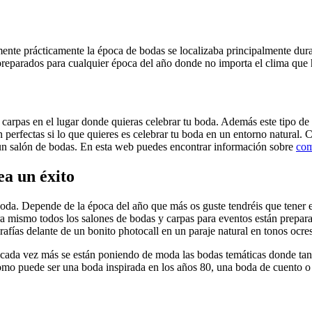
mente prácticamente la época de bodas se localizaba principalmente dur
eparados para cualquier época del año donde no importa el clima que ha
 carpas en el lugar donde quieras celebrar tu boda. Además este tipo 
perfectas si lo que quieres es celebrar tu boda en un entorno natural. Co
un salón de bodas. En esta web puedes encontrar información sobre
com
ea un éxito
oda. Depende de la época del año que más os guste tendréis que tener e
mismo todos los salones de bodas y carpas para eventos están preparad
afías delante de un bonito photocall en un paraje natural en tonos ocre
e cada vez más se están poniendo de moda las bodas temáticas donde tant
mo puede ser una boda inspirada en los años 80, una boda de cuento o d