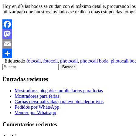
Hoy en día las bodas se cuidan con el máximo detalle, procurando los
utilizar para que nuestros invitados se realicen unas estupendas fotogra
Facebook
Mastodon
Email
|
Etiquetado
fotocall
,
fotocoll
,
photocall
,
photocall boda
,
photocall bo
Compartir
Entradas recientes
Mostradores plegables publicitarios para ferias
Mostradores para ferias
Carpas personalizadas para eventos deportivos
Pedidos por WhatsApp
Vender por Whatsapp
Comentarios recientes