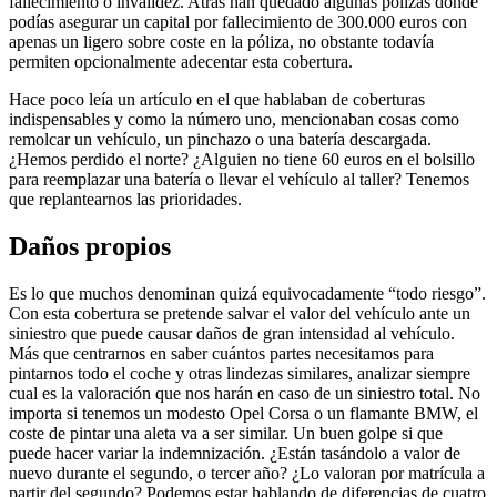
fallecimiento o invalidez. Atrás han quedado algunas pólizas donde
podías asegurar un capital por fallecimiento de 300.000 euros con
apenas un ligero sobre coste en la póliza, no obstante todavía
permiten opcionalmente adecentar esta cobertura.
Hace poco leía un artículo en el que hablaban de coberturas
indispensables y como la número uno, mencionaban cosas como
remolcar un vehículo, un pinchazo o una batería descargada.
¿Hemos perdido el norte? ¿Alguien no tiene 60 euros en el bolsillo
para reemplazar una batería o llevar el vehículo al taller? Tenemos
que replantearnos las prioridades.
Daños propios
Es lo que muchos denominan quizá equivocadamente “todo riesgo”.
Con esta cobertura se pretende salvar el valor del vehículo ante un
siniestro que puede causar daños de gran intensidad al vehículo.
Más que centrarnos en saber cuántos partes necesitamos para
pintarnos todo el coche y otras lindezas similares, analizar siempre
cual es la valoración que nos harán en caso de un siniestro total. No
importa si tenemos un modesto Opel Corsa o un flamante BMW, el
coste de pintar una aleta va a ser similar. Un buen golpe si que
puede hacer variar la indemnización. ¿Están tasándolo a valor de
nuevo durante el segundo, o tercer año? ¿Lo valoran por matrícula a
partir del segundo? Podemos estar hablando de diferencias de cuatro