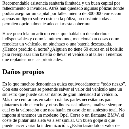
Recomendable asistencia sanitaria ilimitada y un buen capital por
fallecimiento o invalidez. Atrás han quedado algunas pólizas donde
podías asegurar un capital por fallecimiento de 300.000 euros con
apenas un ligero sobre coste en la póliza, no obstante todavía
permiten opcionalmente adecentar esta cobertura.
Hace poco leía un artículo en el que hablaban de coberturas
indispensables y como la número uno, mencionaban cosas como
remolcar un vehículo, un pinchazo o una batería descargada.
¿Hemos perdido el norte? ¿Alguien no tiene 60 euros en el bolsillo
para reemplazar una batería o llevar el vehículo al taller? Tenemos
que replantearnos las prioridades.
Daños propios
Es lo que muchos denominan quizá equivocadamente “todo riesgo”.
Con esta cobertura se pretende salvar el valor del vehículo ante un
siniestro que puede causar daños de gran intensidad al vehículo.
Más que centrarnos en saber cuántos partes necesitamos para
pintarnos todo el coche y otras lindezas similares, analizar siempre
cual es la valoración que nos harán en caso de un siniestro total. No
importa si tenemos un modesto Opel Corsa o un flamante BMW, el
coste de pintar una aleta va a ser similar. Un buen golpe si que
puede hacer variar la indemnización. ¿Están tasándolo a valor de